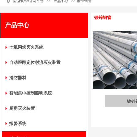
爱游戏ayx官网平台
>>
产品中心
>>
镀锌钢管
镀锌钢管
产品中心
七氟丙烷灭火系统
自动跟踪定位射流灭火装置
消防器材
智能集中控制照明系统
镀锌
厨房灭火装置
报警系统