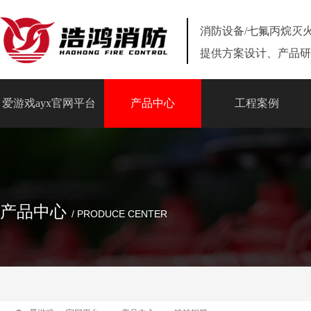
消防设备/七氟丙烷灭
提供方案设计、产品研
爱游戏ayx官网平台
产品中心
工程案例
产品中心
/ PRODUCE CENTER