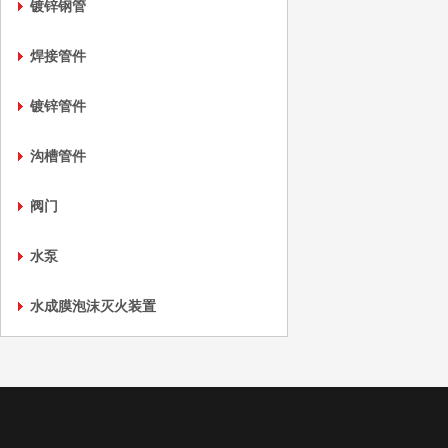
镀锌钢管
焊接管件
镀锌管件
沟槽管件
阀门
水泵
水成膜泡沫灭火装置