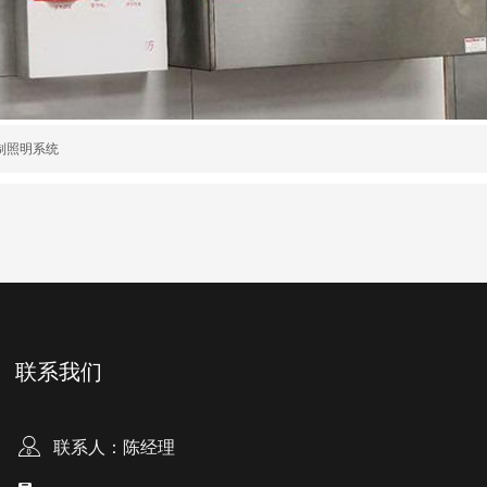
制照明系统
联系我们
联系人：陈经理