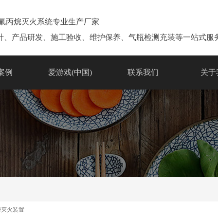
七氟丙烷灭火系统专业生产厂家
计、产品研发、施工验收、维护保养、气瓶检测充装等一站式服
案例
爱游戏(中国)
联系我们
关于
房灭火装置