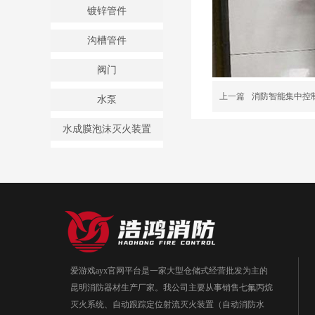
镀锌管件
沟槽管件
阀门
上一篇
消防智能集中控
水泵
水成膜泡沫灭火装置
爱游戏ayx官网平台是一家大型仓储式经营批发为主的
昆明消防器材生产厂家。我公司主要从事销售七氟丙烷
灭火系统、自动跟踪定位射流灭火装置（自动消防水