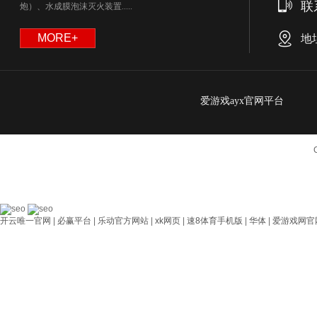
联系
炮）、水成膜泡沫灭火装置.....
MORE+
地
爱游戏ayx官网平台
联系我们
开云唯一官网
|
必赢平台
|
乐动官方网站
|
xk网页
|
速8体育手机版
|
华体
|
爱游戏网官