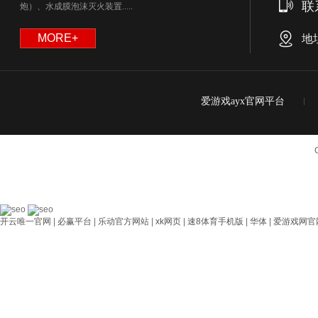
联系
炮）、水成膜泡沫灭火装置.....
MORE+
地
爱游戏ayx官网平台
联系我们
开云唯一官网
|
必赢平台
|
乐动官方网站
|
xk网页
|
速8体育手机版
|
华体
|
爱游戏网官