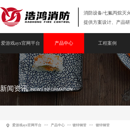
消防设备/七氟丙烷灭
提供方案设计、产品研
爱游戏ayx官网平台
产品中心
工程案例
新闻资讯
/NEWS INFORMATION
爱游戏ayx官网平台
>>
产品中心
>>
镀锌钢管
>>
镀锌钢管