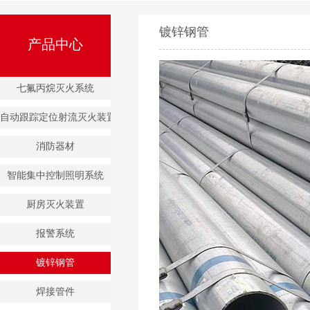
镀锌钢管
产品中心
七氟丙烷灭火系统
自动跟踪定位射流灭火装置
消防器材
智能集中控制照明系统
厨房灭火装置
报警系统
镀锌钢管
焊接管件