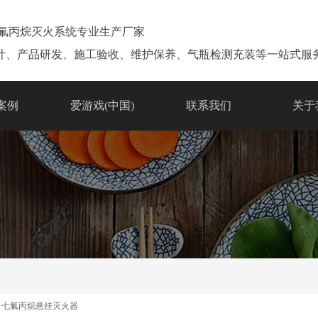
七氟丙烷灭火系统专业生产厂家
计、产品研发、施工验收、维护保养、气瓶检测充装等一站式服
案例
爱游戏(中国)
联系我们
关于
七氟丙烷悬挂灭火器