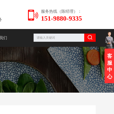
服务热线（陈经理）：
151-9880-9335
务
我们
客
服
中
心