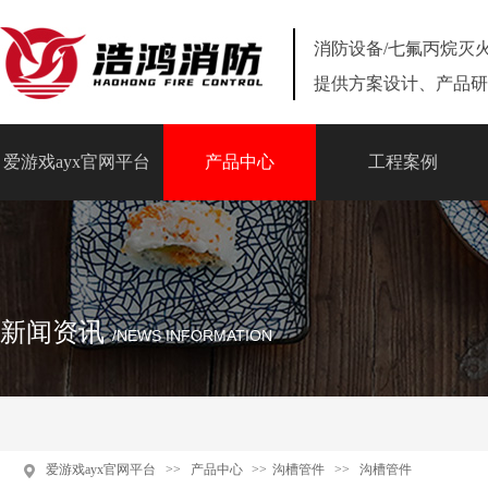
消防设备/七氟丙烷灭
提供方案设计、产品研
爱游戏ayx官网平台
产品中心
工程案例
新闻资讯
/NEWS INFORMATION
爱游戏ayx官网平台
>>
产品中心
>>
沟槽管件
>>
沟槽管件