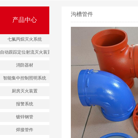
沟槽管件
产品中心
七氟丙烷灭火系统
自动跟踪定位射流灭火装置
消防器材
智能集中控制照明系统
厨房灭火装置
报警系统
镀锌钢管
焊接管件