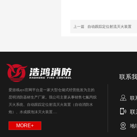
上一篇
自动跟踪定位射流灭火装置
联系
爱游戏ayx官网平台是一家大型仓储式经营批发为主的
昆明消防器材生产厂家。我公司主要从事销售七氟丙烷
联
灭火系统、自动跟踪定位射流灭火装置（自动消防水
联系
炮）、水成膜泡沫灭火装置.....
MORE+
地