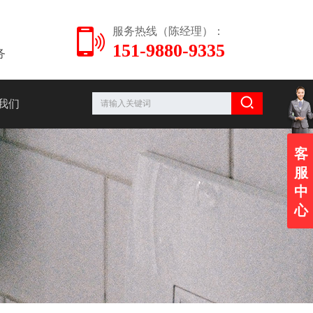
服务热线（陈经理）：
151-9880-9335
务
我们
客
服
中
心