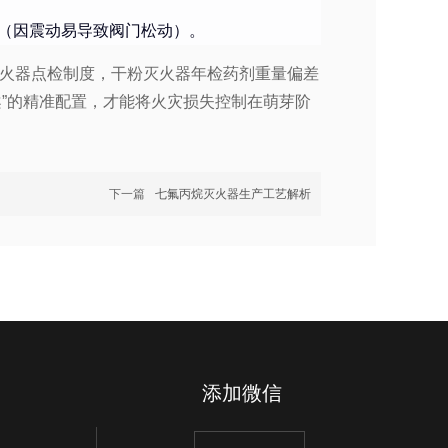
（因震动易导致阀门松动）。
灭火器点检制度，干粉灭火器年检药剂重量偏差
案”的精准配置，才能将火灾损失控制在萌芽阶
下一篇
七氟丙烷灭火器生产工艺解析
添加微信