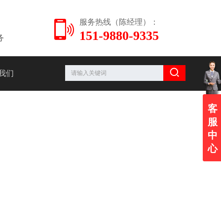
服务热线（陈经理）：
151-9880-9335
务
我们
客
服
中
心