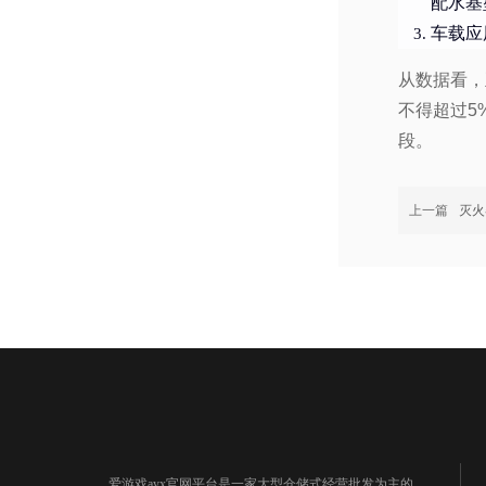
配水基
车载应
从数据看，
不得超过5
段。
上一篇
灭火
爱游戏ayx官网平台是一家大型仓储式经营批发为主的