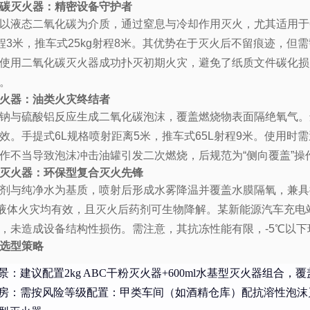
碳灭火器：精密设备守护者
以液态二氧化碳为介质，通过窒息与冷却作用灭火，尤其适用于
射程3米，推车式25kg射程8米。其优势在于灭火后不留痕迹，但
使用二氧化碳灭火器成功扑灭初期火灾，避免了纸质文件碳化损
。
火器：油类火灾终结者
钠与硫酸铝反应生成二氧化碳泡沫，覆盖燃烧物表面隔绝氧气。
效。手提式6L规格喷射距离5米，推车式65L射程9米。使用
作不当导致泡沫冲击油罐引发二次燃烧，后规范为“侧向覆盖”操
灭火器：环保型复合灭火先锋
剂与纯净水为基质，喷射后形成水雾降温并覆盖水膜隔氧，兼具抗
液体火灾均有效，且灭火后药剂可生物降解。某新能源汽车充电
，未造成设备结构性损伤。需注意，其抗冻性能有限，-5℃以
选型策略
景：建议配置2kg ABC干粉灭火器+600ml水基型灭火器组合
房：需按风险等级配置：甲类车间（如酒精仓库）配抗溶性泡沫