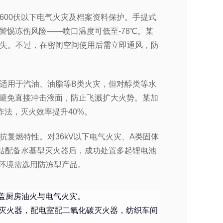
600伏以下电气火灾及档案资料保护。手提式
需警惕冻伤风险——喷口温度可低至-78℃。某
失。不过，在密闭空间使用后需立即通风，防
适用于汽油、油脂等B类火灾，但对醇类等水
时需避免直接冲击液面，防止飞溅扩大火势。某加
作法，灭火效率提升40%。
复燃特性。对36kV以下电气火灾、A类固体
站配备水基型灭火器后，成功处置多起锂电池
下环境需选用防冻型产品。
，覆盖厨房油火与电气火灾。
灭火器，配电室配二氧化碳灭火器，纺织车间