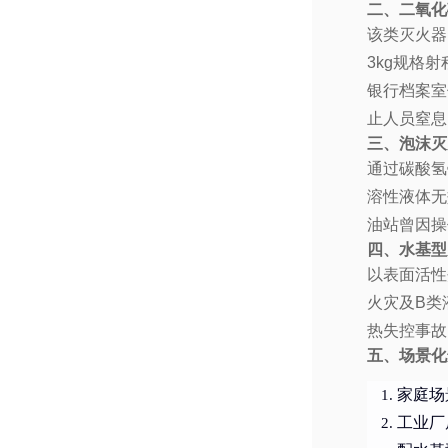
二、二氧化
该类灭火器
3kg规格
银行档案室
止人员窒息
三、泡沫灭
通过碳酸氢
溶性液体无
油站曾因操
四、水基型
以表面活性
火灾及B类
热失控事故
五、场景化
家庭场
工业厂