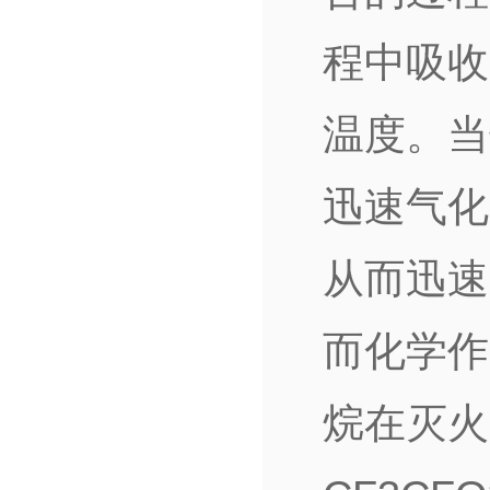
程中吸收
温度。当
迅速气化
从而迅速
而化学作
烷在灭火