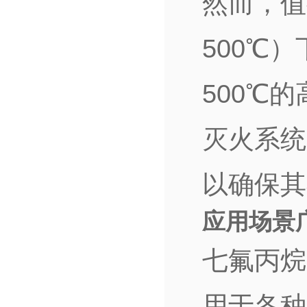
然而，值
500℃
500℃
灭火系统
以确保其
应用场景
七氟丙烷
用于各种