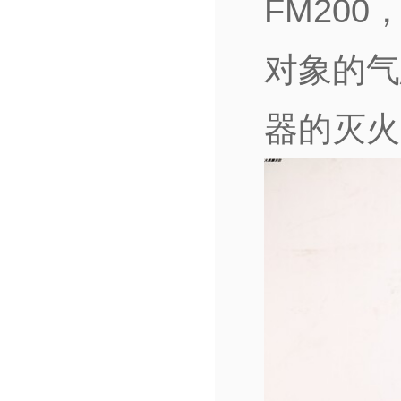
FM20
对象的气
器的灭火