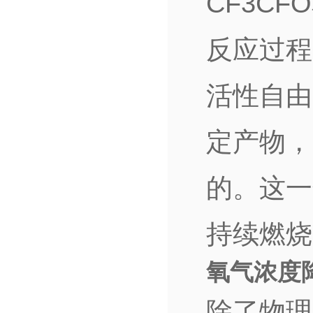
CF3C
反应过程中
活性自由
定产物，
的。这一
持续燃烧
氧气浓度
除了物理