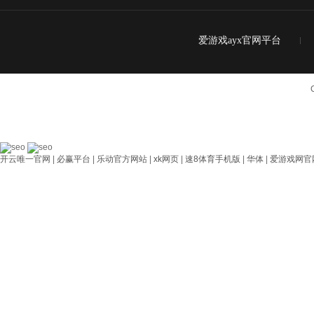
爱游戏ayx官网平台
联系我们
开云唯一官网
|
必赢平台
|
乐动官方网站
|
xk网页
|
速8体育手机版
|
华体
|
爱游戏网官